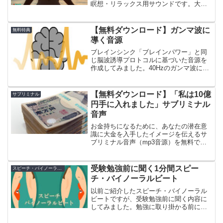
瞑想・リラックス用サウンドです。大学
の臨床試験で報告されている、効果が高
かった脳波誘導の形式と同じ形式で作成
されています。
【無料ダウンロード】ガンマ波に
無料特典
導く音源
ブレインシンク「ブレインパワー」と同
じ脳波誘導プロトコルに基づいた音源を
作成してみました。40Hzのガンマ波に導
くことで記憶力 ワーキングメモリが向上
する等の効果があるとされています。
【無料ダウンロード】「私は10億
サブリミナル
円手に入れました」サブリミナル
音声
お金持ちになるために、あなたの潜在意
識に大金を入手したイメージを伝えるサ
ブリミナル音声（mp3音源）を無料でダ
ウンロード頂けます。
受験勉強前に聞く1分間スピー
スピーチ・バイノーラルビート
チ・バイノーラルビート
以前ご紹介したスピーチ・バイノーラル
ビートですが、受験勉強前に聞く内容に
してみました。勉強に取り掛かる前に、
１分間聞いて頂けると…・やる気を高め
る・大きなヘッドホンで聞くと、ガンマ