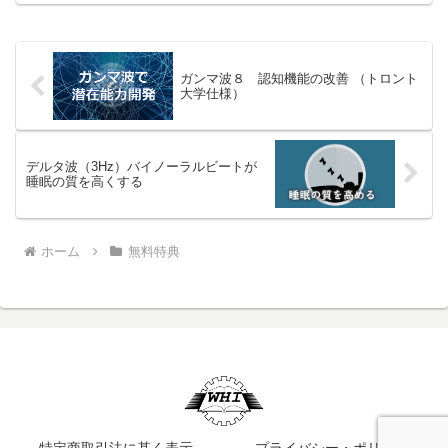
波刺激で頭が冴える・集中力を高めるこ
とを期待しています。
ガンマ波８ 認知機能の改善 （トロント
大学仕様）
デルタ波（3Hz）バイノーラルビートが
睡眠の質を高くする
ホーム
無料特典
特定商取引法に基く表示
プライバシー・ポリシー