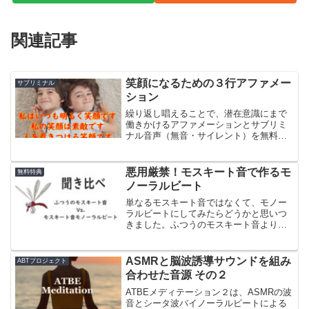
関連記事
笑顔になるための３行アファメー
サブリミナル
ション
繰り返し唱えることで、潜在意識にまで
働きかけるアファメーションとサブリミ
ナル音声（無音・サイレント）を無料提
供しています。笑顔で人を惹きつけ、幸
せを引き寄せるためのアファメーション
です。
悪用厳禁！モスキート音で作るモ
無料特典
ノーラルビート
単なるモスキート音ではなくて、モノー
ラルビートにしてみたらどうかと思いつ
きました。ふつうのモスキート音より破
壊力アップ？しているかもしれません。
数種類作成しましたので、ご興味があり
ましたら聞き比べてみて下さい。
ASMRと脳波誘導サウンドを組み
ABTプロジェクト
合わせた音源 その２
ATBEメディテーション２は、ASMRの波
音とシータ波バイノーラルビートによる