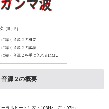
次
z）に導く音源２の概要
z）に導く音源２の試聴
z）に導く音源２を手に入れるには…
く音源２の概要
ーラルビート）左：103Hz、右：97Hz