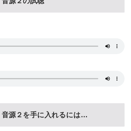
く音源２の試聴
導く音源２を手に入れるには…