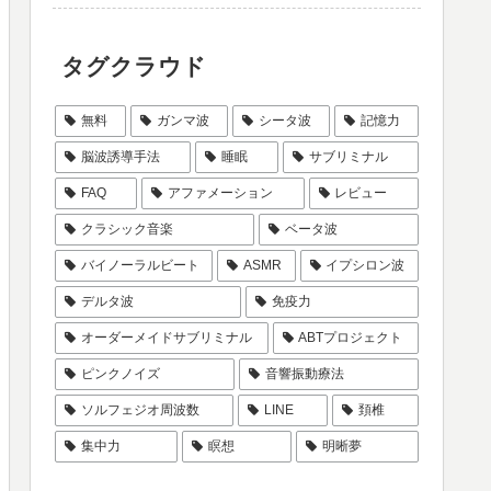
タグクラウド
無料
ガンマ波
シータ波
記憶力
脳波誘導手法
睡眠
サブリミナル
FAQ
アファメーション
レビュー
クラシック音楽
ベータ波
バイノーラルビート
ASMR
イプシロン波
デルタ波
免疫力
オーダーメイドサブリミナル
ABTプロジェクト
ピンクノイズ
音響振動療法
ソルフェジオ周波数
LINE
頚椎
集中力
瞑想
明晰夢